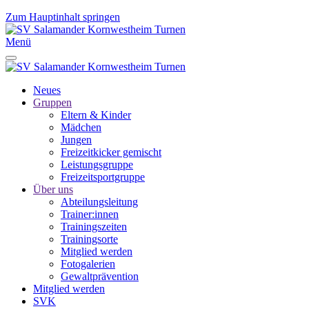
Zum Hauptinhalt springen
Menü
Neues
Gruppen
Eltern & Kinder
Mädchen
Jungen
Freizeitkicker gemischt
Leistungsgruppe
Freizeitsportgruppe
Über uns
Abteilungsleitung
Trainer:innen
Trainingszeiten
Trainingsorte
Mitglied werden
Fotogalerien
Gewaltprävention
Mitglied werden
SVK