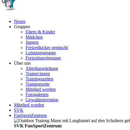
Neues
Gruppen
Eltern & Kinder
Mädchen
Jungen
Freizeitkicker gemischt
Leistungsgruppe
Freizeitsportgruppe
Über uns
Abteilungsleitung
Trainer:innen
Trainingszeiten
Trainingsorte
Mitglied werden
Fotogalerien
Gewaltprävention
Mitglied werden
SVK
FunSportZentrum
SVK FunSportZentrum